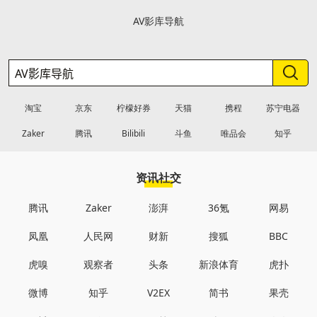
AV影库导航
淘宝
京东
柠檬好券
天猫
携程
苏宁电器
Zaker
腾讯
Bilibili
斗鱼
唯品会
知乎
资讯社交
腾讯
Zaker
澎湃
36氪
网易
凤凰
人民网
财新
搜狐
BBC
虎嗅
观察者
头条
新浪体育
虎扑
微博
知乎
V2EX
简书
果壳