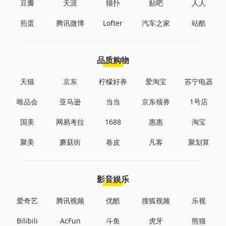
豆瓣
天涯
猫扑
贴吧
人人
煎蛋
腾讯微博
Lofter
汽车之家
站酷
品质购物
天猫
京东
柠檬好券
爱淘宝
苏宁电器
唯品会
亚马逊
当当
京东领券
1号店
国美
网易考拉
1688
惠惠
淘宝
聚美
蘑菇街
卷皮
凡客
聚划算
影音娱乐
爱奇艺
腾讯视频
优酷
搜狐视频
乐视
Bilibili
AcFun
斗鱼
虎牙
熊猫